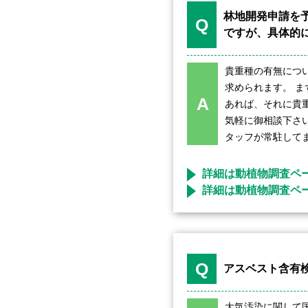
林地開発申請を
Q
ですが、具体的
貴重種の有無につ
求められます。 
A
あれば、それに貴
気軽に御相談下さ
タッフが常駐して
詳細は動植物調査ペ
詳細は動植物調査ペ
Q
アスベスト含有
大気汚染に関して