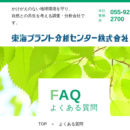
かけがえのない地球環境を守り、
055-92
本社
自然との共生を考える調査・分析会社で
事務
2700
所
す。
F
AQ
よくある質問
TOP
＞ よくある質問