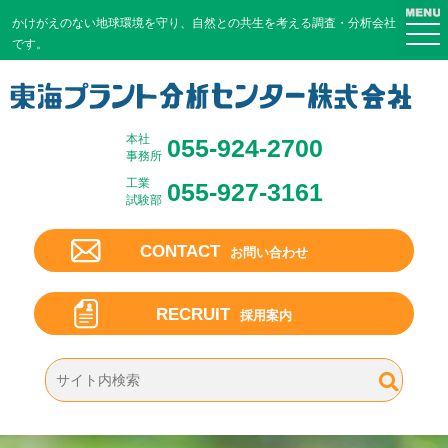
かけがえのない地球環境を守り、
自然との共生を考える調査・分析会社
togg
です。
navi
本社
055-924-2700
事務所
工業
055-927-3161
試験部
CONTACT
お問い合わせ
RECRUIT
採用案内