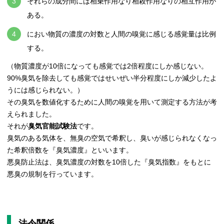
それらの成分間には相乗作用なり相殺作用なりの相互作用が
ある。
におい物質の濃度の対数と人間の嗅覚に感じる感覚量は比例
する。
（物質濃度が10倍になっても感覚では2倍程度にしか感じない。
90%臭気を除去しても感覚ではせいぜい半分程度にしか減少したよ
うには感じられない。）
その臭気を数値化するために人間の嗅覚を用いて測定する方法が考
えられました。
それが
臭気官能試験法
です。
臭気のある気体を、無臭の空気で希釈し、臭いが感じられなくなっ
た希釈倍数を『臭気濃度』といいます。
悪臭防止法は、臭気濃度の対数を10倍した『臭気指数』をもとに
悪臭の規制を行っています。
法令関係