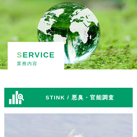
S
ERVICE
業務内容
STINK
/ 悪臭・官能調査