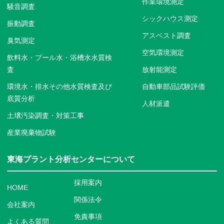
作業環境測定
騒音調査
シックハウス測定
振動調査
アスベスト調査
臭気測定
空気環境測定
飲料水・プール水・浴槽水水質検
査
放射能測定
環境水・排水その他水質検査及び
自動車部品試験評価
底質分析
人材派遣
土壌汚染調査・対策工事
産業廃棄物試験
東海プラント分析センターについて
採用案内
HOME
関係法令
会社案内
免責事項
よくある質問