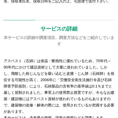
名、採取者氏名、採取日時をご記入の上、宅急便で送付下さい。
サービスの詳細
本サービスの詳細や調査項目、調査方法などをご紹介していま
す
アスベスト（石綿）は保温・断熱性に優れているため、70年代～
90年代にかけて建設資材として大量に使われていました。しか
し、飛散した粉じんなどを吸い込むと皮腫・じん肺（石綿肺）を発
症する可能性が高く、2006年に「労働安全衛生法施行令及び石綿
障害予防規則」により、石綿製品の含有率の基準値は0.1％までと
厳しく規制されました。事実上の使用禁止措置ですが、今もなお建
築・建設物にはアスベスト資材が使われているものもありますの
で、建築物の改修・解体の際には、使用されているか把握する必要
があります。
本サービスは、含有量の把握、場所の把握などを調査します。