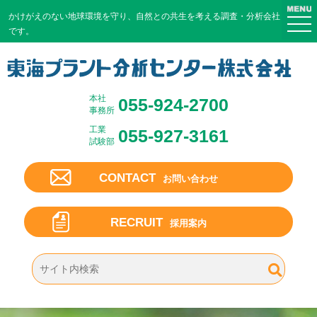
かけがえのない地球環境を守り、
自然との共生を考える調査・分析会社
togg
です。
navi
本社
055-924-2700
事務所
工業
055-927-3161
試験部
CONTACT
お問い合わせ
RECRUIT
採用案内