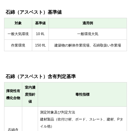
石綿（アスベスト）基準値
対象
基準値
適用例
一般大気環境
10 f/L
一般環境大気
作業環境
150 f/L
建築物の解体作業現場、石綿取扱い作業場
石綿（アスベスト）含有判定基準
室内濃
揮発性有
度指針
毒性指標
機化合物
値
測定対象及び判定方法
建材製品（吹付け材、ボード、スレート、建材、Pタ
イル他）
石綿含