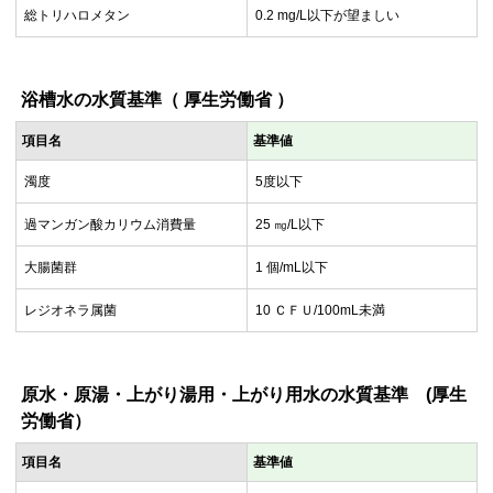
総トリハロメタン
0.2 mg/L以下が望ましい
浴槽水の水質基準（ 厚生労働省 ）
項目名
基準値
濁度
5度以下
過マンガン酸カリウム消費量
25 ㎎/L以下
大腸菌群
1 個/mL以下
レジオネラ属菌
10 ＣＦＵ/100mL未満
原水・原湯・上がり湯用・上がり用水の水質基準 (厚生
労働省）
項目名
基準値