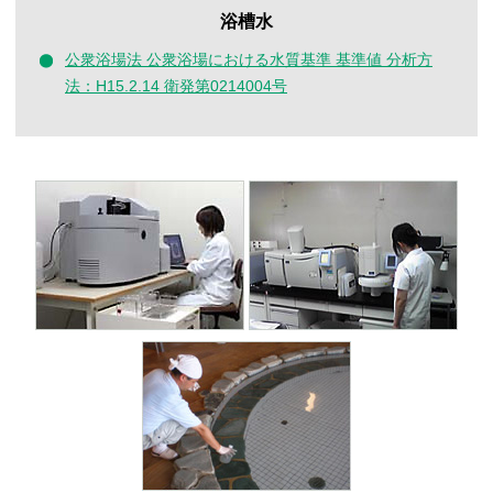
浴槽水
公衆浴場法 公衆浴場における水質基準 基準値 分析方
法：H15.2.14 衛発第0214004号