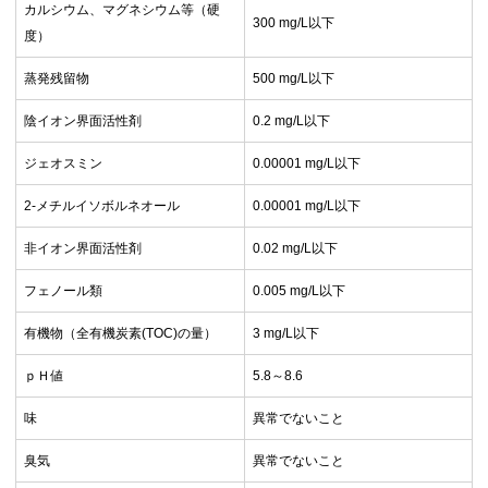
カルシウム、マグネシウム等（硬
300 mg/L以下
度）
蒸発残留物
500 mg/L以下
陰イオン界面活性剤
0.2 mg/L以下
ジェオスミン
0.00001 mg/L以下
2-メチルイソボルネオール
0.00001 mg/L以下
非イオン界面活性剤
0.02 mg/L以下
フェノール類
0.005 mg/L以下
有機物（全有機炭素(TOC)の量）
3 mg/L以下
ｐＨ値
5.8～8.6
味
異常でないこと
臭気
異常でないこと