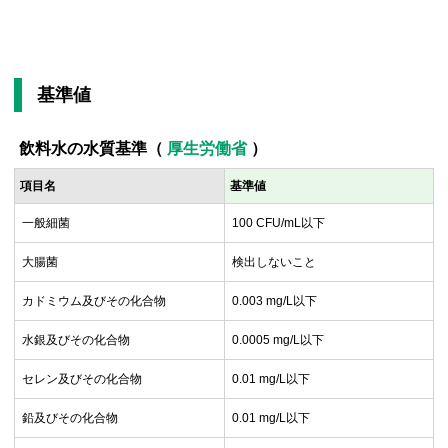
基準値
飲料水の水質基準（
厚生労働省
）
項目名
基準値
一般細菌
100 CFU/mL以下
大腸菌
検出しないこと
カドミウム及びその化合物
0.003 mg/L以下
水銀及びその化合物
0.0005 mg/L以下
セレン及びその化合物
0.01 mg/L以下
鉛及びその化合物
0.01 mg/L以下