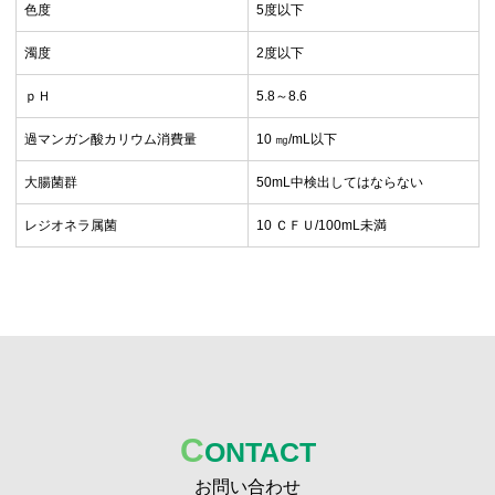
色度
5度以下
濁度
2度以下
ｐＨ
5.8～8.6
過マンガン酸カリウム消費量
10 ㎎/mL以下
大腸菌群
50mL中検出してはならない
レジオネラ属菌
10 ＣＦＵ/100mL未満
C
ONTACT
お問い合わせ