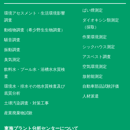
ばい煙測定
環境アセスメント・生活環境影響
調査
ダイオキシン類測定
（採取）
動植物調査（希少野生生物調査）
作業環境測定
騒音調査
シックハウス測定
振動調査
アスベスト調査
臭気測定
空気環境測定
飲料水・プール水・浴槽水水質検
査
放射能測定
環境水・排水その他水質検査及び
自動車部品試験評価
底質分析
人材派遣
土壌汚染調査・対策工事
産業廃棄物試験
東海プラント分析センターについて