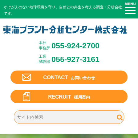
かけがえのない地球環境を守り、
自然との共生を考える調査・分析会社
togg
です。
navi
本社
055-924-2700
事務所
工業
055-927-3161
試験部
CONTACT
お問い合わせ
RECRUIT
採用案内