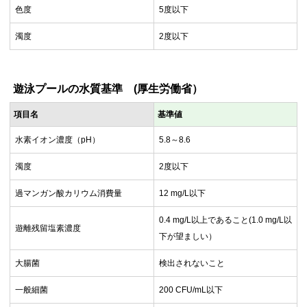
色度
5度以下
濁度
2度以下
遊泳プールの水質基準 (厚生労働省）
項目名
基準値
水素イオン濃度（pH）
5.8～8.6
濁度
2度以下
過マンガン酸カリウム消費量
12 mg/L以下
0.4 mg/L以上であること(1.0 mg/L以
遊離残留塩素濃度
下が望ましい）
大腸菌
検出されないこと
一般細菌
200 CFU/mL以下