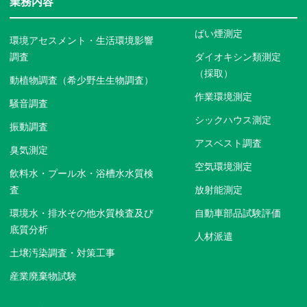
業務内容
ばい煙測定
環境アセスメント・生活環境影響
調査
ダイオキシン類測定
（採取）
動植物調査（希少野生生物調査）
作業環境測定
騒音調査
シックハウス測定
振動調査
アスベスト調査
臭気測定
空気環境測定
飲料水・プール水・浴槽水水質検
査
放射能測定
環境水・排水その他水質検査及び
自動車部品試験評価
底質分析
人材派遣
土壌汚染調査・対策工事
産業廃棄物試験