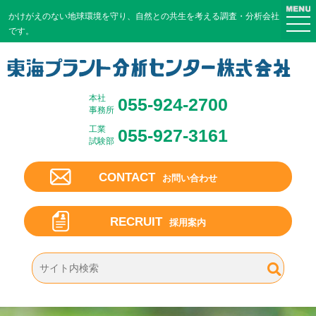
かけがえのない地球環境を守り、
自然との共生を考える調査・分析会社
togg
です。
navi
本社
055-924-2700
事務所
工業
055-927-3161
試験部
CONTACT
お問い合わせ
RECRUIT
採用案内