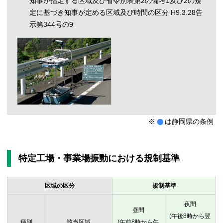
知事が指定する区域及び省令別表第2の備考1及び2の規
定に基づき知事が定める区域及び時間の区分 H9.3.28告
示第344号の9
※
は静岡県の条例
特定工場・事業場振動における規制基準
区域の区分
規制基準
夜間
昼間
(午後8時から翌
種別
該当区域
(午前8時から午