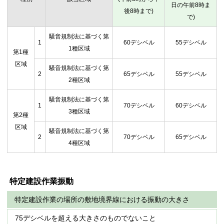
日の午前8時ま
後8時まで)
で)
騒音規制法に基づく第
1
60デシベル
55デシベル
1種区域
第1種
区域
騒音規制法に基づく第
2
65デシベル
55デシベル
2種区域
騒音規制法に基づく第
1
70デシベル
60デシベル
3種区域
第2種
区域
騒音規制法に基づく第
2
70デシベル
65デシベル
4種区域
特定建設作業振動
特定建設作業の場所の敷地境界線における振動の大きさ
75デシベルを超える大きさのものでないこと