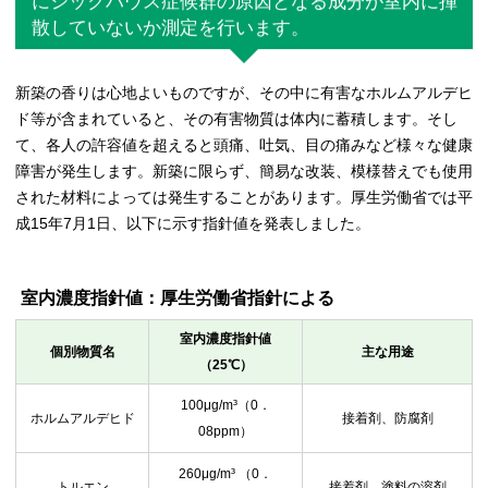
にシックハウス症候群の原因となる成分が室内に揮
散していないか測定を行います。
新築の香りは心地よいものですが、その中に有害なホルムアルデヒ
ド等が含まれていると、その有害物質は体内に蓄積します。そし
て、各人の許容値を超えると頭痛、吐気、目の痛みなど様々な健康
障害が発生します。新築に限らず、簡易な改装、模様替えでも使用
された材料によっては発生することがあります。厚生労働省では平
成15年7月1日、以下に示す指針値を発表しました。
室内濃度指針値：厚生労働省指針による
室内濃度指針値
個別物質名
主な用途
（25℃）
100μg/m³（0．
ホルムアルデヒド
接着剤、防腐剤
08ppm）
260μg/m³ （0．
トルエン
接着剤、塗料の溶剤