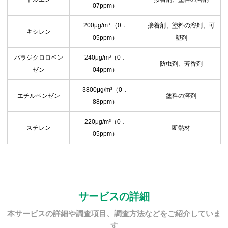
07ppm）
200μg/m³ （0．
接着剤、塗料の溶剤、可
キシレン
05ppm）
塑剤
パラジクロロベン
240μg/m³（0．
防虫剤、芳香剤
ゼン
04ppm）
3800μg/m³（0．
エチルベンゼン
塗料の溶剤
88ppm）
220μg/m³（0．
スチレン
断熱材
05ppm）
サービスの詳細
本サービスの詳細や調査項目、調査方法などをご紹介していま
す