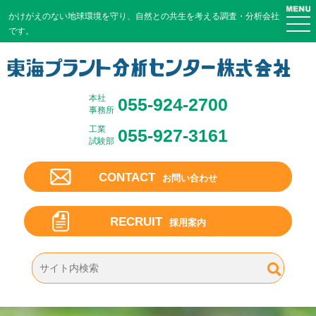
かけがえのない地球環境を守り、
自然との共生を考える調査・分析会社
togg
です。
navi
本社
055-924-2700
事務所
工業
055-927-3161
試験部
CONTACT
お問い合わせ
RECRUIT
採用案内