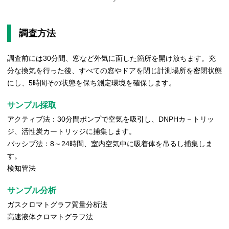
調査方法
調査前には30分間、窓など外気に面した箇所を開け放ちます。充
分な換気を行った後、すべての窓やドアを閉じ計測場所を密閉状態
にし、5時間その状態を保ち測定環境を確保します。
サンプル採取
アクティブ法：30分間ポンプで空気を吸引し、DNPHカ－トリッ
ジ、活性炭カートリッジに捕集します。
パッシブ法：8～24時間、室内空気中に吸着体を吊るし捕集しま
す。
検知管法
サンプル分析
ガスクロマトグラフ質量分析法
高速液体クロマトグラフ法